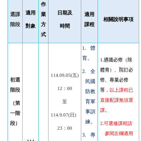
作
適用
日期及
選課
業
適用
相關說明事項
階段
方
課程
對象
時間
式
1.
體
育。
1.
通識必修
（
除
體育
）、
院訂必
2.
全
114.09.05(
五)
初選
修
、
專業必修
民國
12
：00
階段
等
，
以上課程已
防教
直接配課無須選
育軍
至
（第
課
。
事訓
一階
114.9.07(
日)
練。
段）
2.
可選修課程請
23
：00
參閱左欄適用
3.
專