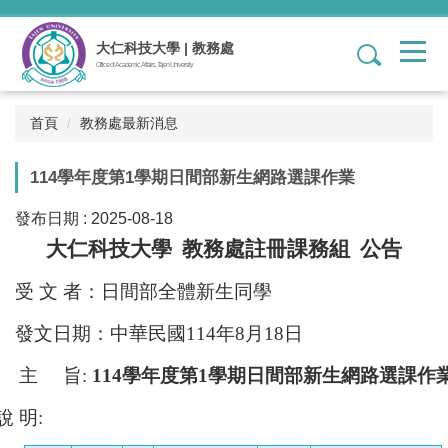
跳
到
大仁科技大學 | 教務處
1
主
Office of Academic Affairs, Tajen University
要
內
容
首頁
教務處最新消息
區
114學年度第1學期日間部新生網路選課作業
發布日期 :
2025-08-18
大仁科技大學 教務處註冊課務組 公告
受 文 者：日間部全體新生同學
發文日期：中華民國114年8月18日
主 旨:
114
學年度第1學期日間部新生網路選課作
說 明: