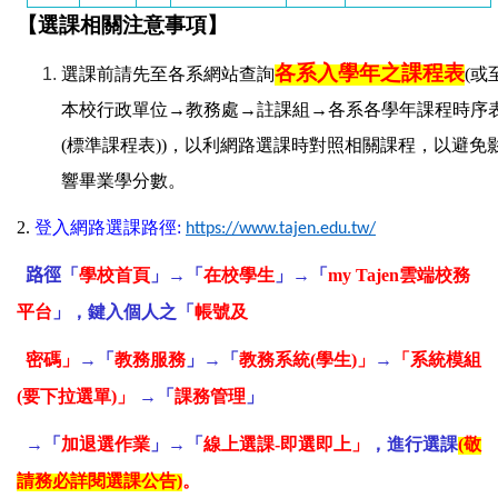
【選課相關注意事項】
各系入學年之課程表
選課前請先至各系網站查詢
(
或
本校行政單位
→
教務處
→
註課組
→
各系各學年課程時序
(
標準課程表
))
，以利網路選課時對照相關課程，以避免
響畢業學分數。
2.
登入網路選課路徑
:
https://www.tajen.edu.tw/
路徑
「
學校首頁
」→「
在校學生
」→「
my Tajen
雲端校務
平台
」，鍵入個人之「
帳號及
密碼」
→「
教務服務
」→「
教務系統(學生)」
→
「系統模組
(要下拉選單)」
→
「
課務管理
」
→
「
加退選作業
」
→
「
線上選課-即選即上」
，進行選課
(
敬
請務必詳閱選課公告)
。