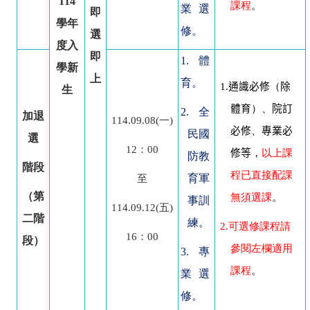
114
課程
。
業選
即
學年
修。
選
度入
即
1.
體
學新
上
育。
1.
通識必修
（
除
生
體育
）、
院訂
2.
全
加退
114.09.08(
一)
必修
、
專業必
民國
選
12
：00
修等
，
以上課
防教
階段
程已直接配課
育軍
至
（第
無須選課
。
事訓
114.09.12(
五)
二階
練。
2.
可選修課程請
16
：00
段）
參閱左欄適用
3.
專
課程
。
業選
修。