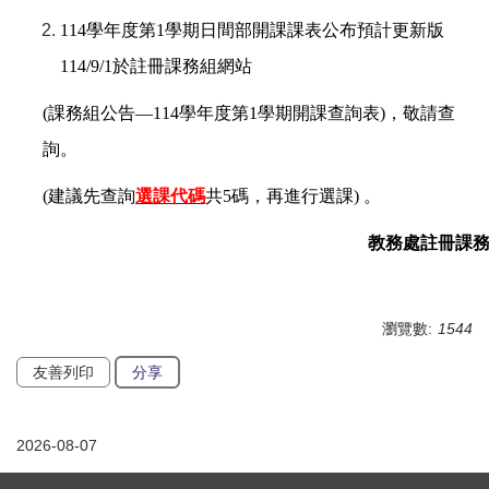
114
學年度第1學期日間部開課課表公布預計更新版
114/9/1於註冊課務組網站
(
課務組公告—114學年度第1學期開課查詢表)，敬請查
詢。
(
建議先查詢
選課代碼
共5碼，再進行選課) 。
教務處註冊
課
瀏覽數:
1544
友善列印
分享
2026-08-07