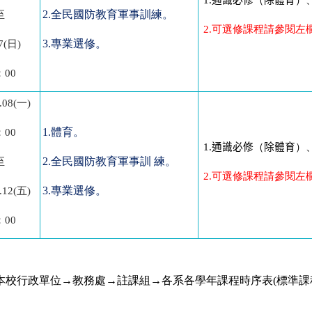
1.
通識必修
（
除體育
）
2.
全民國防教育軍事訓練。
至
2.
可選修課程請參閱左
3.
專業選修。
7(
日)
：00
.08(
一)
1.
體育。
：00
1.
通識必修
（
除體育
）
2.
全民國防教育軍事訓 練。
至
2.
可選修課程請參閱左
3.
專業選修。
.12(
五)
：00
本校行政單位
→
教務處
→
註課組
→
各系各學年課程時序表
(
標準課