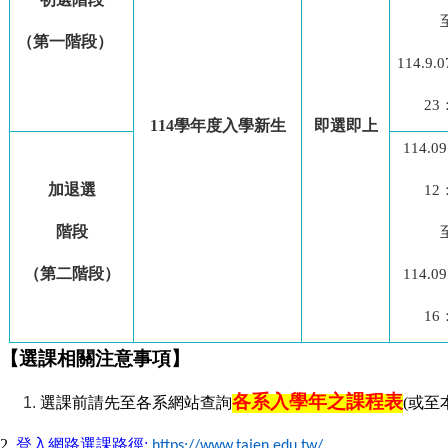
（第一階段）
114.9.0
23
114
學年度入學新生
即選即上
114.09
加退選
12
階段
（第二階段）
114.09
16
【選課相關注意事項】
各系入學年之課程表
選課前請先至各系網站查詢
(
或至
2.
登入網路選課路徑
:
https://www.tajen.edu.tw/