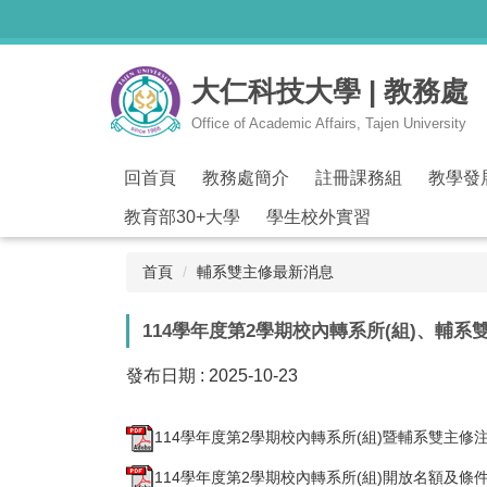
跳
到
主
大仁科技大學 | 教務處
要
內
Office of Academic Affairs, Tajen University
容
區
回首頁
教務處簡介
註冊課務組
教學發
教育部30+大學
學生校外實習
首頁
輔系雙主修最新消息
114學年度第2學期校內轉系所(組)、輔系
發布日期 :
2025-10-23
114學年度第2學期校內轉系所(組)暨輔系雙主修注意
114學年度第2學期校內轉系所(組)開放名額及條件114