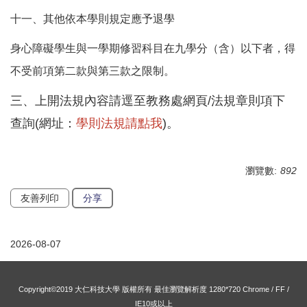
十一、其他依本學則規定應予退學
身心障礙學生與一學期修習科目在九學分（含）以下者，得
不受前項第二款與第三款之限制。
三、上開法規內容請逕至教務處網頁/法規章則項下
查詢(網址：
學則法規請點我
)。
瀏覽數:
892
友善列印
分享
2026-08-07
Copyright©2019 大仁科技大學 版權所有 最佳瀏覽解析度 1280*720 Chrome / FF /
IE10或以上