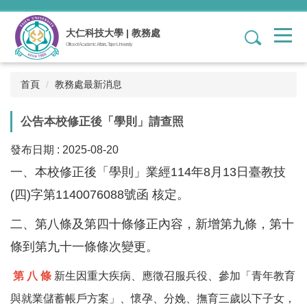
跳
到
大仁科技大學 | 教務處
1
主
Office of Academic Affairs, Tajen University
要
內
容
首頁
教務處最新消息
區
公告本校修正後「學則」請查照
發布日期 :
2025-08-20
一、本校修正後「學則」業經114年8月13日臺教技
(四)字第1140076088號函 核定。
二、第八條及第四十條修正內容，新增第九條，第十
條到第九十一條條次變更。
第
八
條
新生因重大疾病、應徵召服兵役、參加「青年教育
與就業儲蓄帳戶方案」、懷孕、分娩、撫育三歲以下子女，