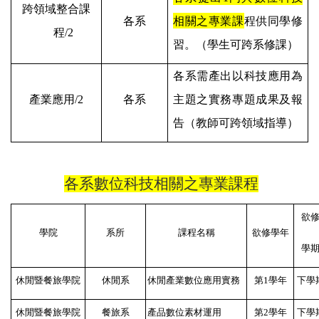
跨領域整合課
各系
相關之專業課
程供同學修
程
/2
習。（學生可跨系修課）
各系需產出以科技應用為
產業應用
/2
各系
主題之實務專題成果及報
告（教師可跨領域指導）
各系數位科技相關之專業課程
欲
學院
系所
課程名稱
欲修學年
學
休閒暨餐旅學院
休閒系
休閒產業數位應用實務
第1學年
下學
休閒暨餐旅學院
餐旅系
產品數位素材運用
第2學年
下學