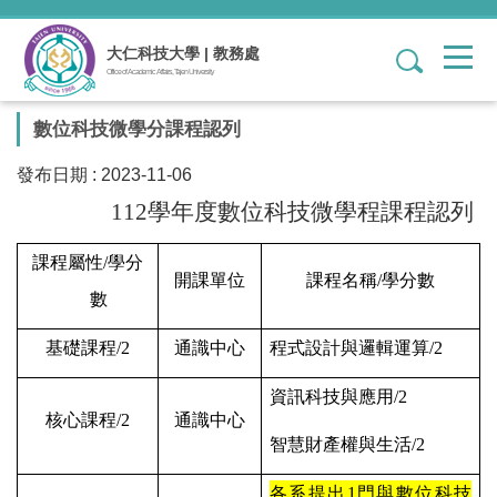
跳
到
大仁科技大學 | 教務處
1
主
Office of Academic Affairs, Tajen University
要
內
數位科技微學分課程認列
容
區
發布日期 :
2023-11-06
112學年度數位科技微學程課程認列
課程屬性
/
學分
開課單位
課程名稱
/
學分數
數
基礎課程
/2
通識中心
程式設計與邏輯運算
/2
資訊科技與應用
/2
核心課程
/2
通識中心
智慧財產權與生活
/2
各系提出
1
門與數位科技