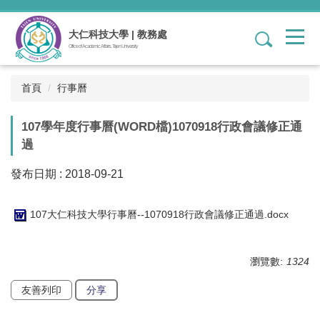
跳
到
大仁科技大學 | 教務處
1
主
Office of Academic Affairs, Tajen University
要
內
容
首頁
行事曆
區
107學年度行事曆(WORD檔)1070918行政會議修正通
過
發布日期 :
2018-09-21
107大仁科技大學行事曆--1070918行政會議修正通過.docx
瀏覽數:
1324
友善列印
分享