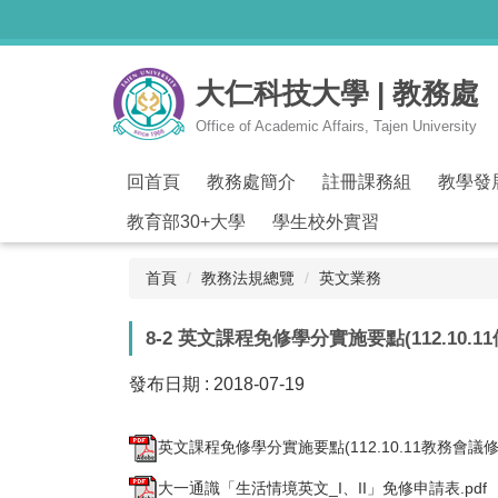
跳
到
主
大仁科技大學 | 教務處
要
內
Office of Academic Affairs, Tajen University
容
區
回首頁
教務處簡介
註冊課務組
教學發
教育部30+大學
學生校外實習
首頁
教務法規總覽
英文業務
8-2 英文課程免修學分實施要點(112.10.1
發布日期 :
2018-07-19
英文課程免修學分實施要點(112.10.11教務會議修正
大一通識「生活情境英文_I、II」免修申請表.pdf